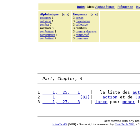
Index
|
Mots
:
Alphabétique
-
Fréquence
-
In
Alphabétique
[
«
»
]
Fréquence
[
«
»
]
colonnes
1
3
coeurs
coloquio
1
3
coexistence
combat
7
3
collective
combats 3
3 combats
combattant
1
3
commandements
combattants
1
3
commencé
combattent
4
3
commune
Part, Chapter, §
1 
    1,  25,   1
    |   la liste des 
aut
2 
    1          (82)
|    
action
 et de 
lu
3 
    1,  27,   3
    | 
force
 pour 
mener
 l
Best viewed with any br
IntraText®
(V89) - Some rights reserved by
EuloTech SRL
- 1