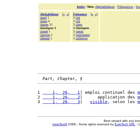
Index
|
Mots
:
Alphabétique
-
Fréquence
-
In
Alphabétique
[
«
»
]
Fréquence
[
«
»
]
clarté
1
3
ciel
classe
4
3
cité
classes
15
3
claire
classiques 3
3 classiques
claude
1
3
coeurs
clavecin
1
3
coexistence
clément
1
3
collective
Part, Chapter, §
1 
    1,  26,   1
| emploi continuel des 
m
2 
    1,  26,   2
|      application des 
m
3 
    1,  26,   3
|   
visible
, selon les 
m
Best viewed with any br
IntraText®
(V89) - Some rights reserved by
EuloTech SRL
- 1