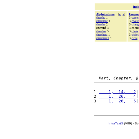
Inde
Alphabétique
[
«
»
]
Fréque
chercha
1
3
cesser
cherchant
1
3
chaire
cherche
2
3
chang
cherché 3
3 cherc
chercher
5
3
choix
cherchera
1
3
chris
chercherait
1
3
cible
Part, Chapter, §
1 
    1,  14,   2
|
2 
    1,  26,   4
|
3 
    1,  26,   5
|
IntraText®
(V89) - So