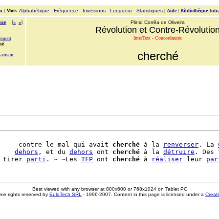
x
|
Mots
:
Alphabétique
-
Fréquence
-
Inversions
-
Longueur
-
Statistiques
|
Aide
|
Bibliothèque Intr
nce
[
«
»
]
Plinio Corrêa de Oliveira
Révolution et Contre-Révolutio
IntraText - Concordances
ement
hé
cherché
tianisme
     contre le mal qui avait 
cherché
 à la 
renverser
. La 
    
dehors
, et du 
dehors
 ont 
cherché
 à la 
détruire
. Des 
 tirer 
parti
. ~ ~Les 
TFP
 ont 
cherché
 à 
réaliser
 leur 
par
Best viewed with any browser at 800x600 or 768x1024 on Tablet PC
me rights reserved by
EuloTech SRL
- 1996-2007. Content in this page is licensed under a
Creat