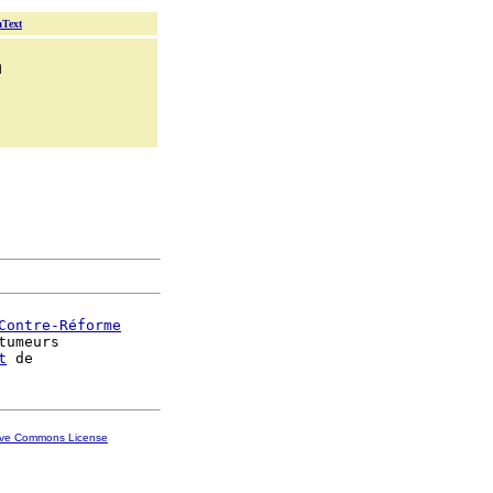
aText
n
Contre-Réforme
tumeurs

t
ive Commons License