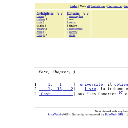
Index
|
Mots
:
Alphabétique
-
Fréquence
-
In
Alphabétique
[
«
»
]
Fréquence
[
«
»
]
chaîne
2
3
catastrophes
chaînes
1
3 cent
chair
2
3
cesser
chaire 3
3 chaire
chaleur
2
3
changement
champ
5
3
cherché
champs
1
3
choix
Part, Chapter, §
1 
    1,   1     
|  
université
, il 
obtien
2 
    1,  18,   2
|    
livre
, la tribune e
97
3 
 Post          
| aux îles Canaries 
 o
Best viewed with any br
IntraText®
(V89) - Some rights reserved by
EuloTech SRL
- 1