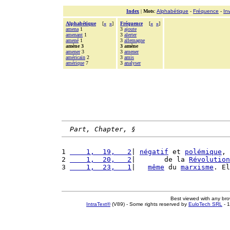
Index
|
Mots
:
Alphabétique
-
Fréquence
-
In
Alphabétique
[
«
»
]
Fréquence
[
«
»
]
amena
1
3
ajoute
amenant
1
3
alerter
amené
1
3
allemagne
amène 3
3 amène
amener
3
3
amener
américain
2
3
amis
amérique
7
3
analyser
Part, Chapter, §
1 
    1,  19,   2
| 
négatif
 et 
polémique
, 
2 
    1,  20,   2
|       de la 
Révolution
3 
    1,  23,   1
|   
même
 du 
marxisme
. El
Best viewed with any br
IntraText®
(V89) - Some rights reserved by
EuloTech SRL
- 1