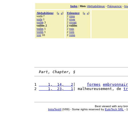
Index
|
Mots
:
Alphabétique
-
Fréquence
-
In
Alphabétique
[
«
»
]
Fréquence
[
«
»
]
voilà 7
2
virus
voile
1
2
vives
voilée
3
2
vivrait
voilées 2
2 voilées
voiles
1
2
vois
voilés
1
2
voix
voir
10
2
votes
Part, Chapter, §
1 
    1,  14,   2
|     
formes
embryonnair
2 
    1,  23,   1
| malheureusement, de 
tr
Best viewed with any br
IntraText®
(V89) - Some rights reserved by
EuloTech SRL
- 1