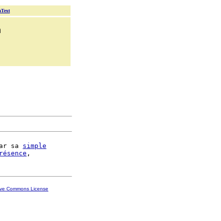
aText
n
ar sa 
simple
résence
ive Commons License