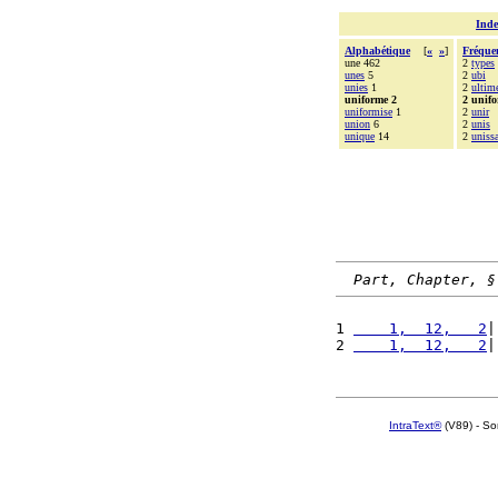
Inde
Alphabétique
[
«
»
]
Fréque
une 462
2
types
unes
5
2
ubi
unies
1
2
ultim
uniforme 2
2 unif
uniformise
1
2
unir
union
6
2
unis
unique
14
2
uniss
Part, Chapter, §
1 
    1,  12,   2
|
2 
    1,  12,   2
|
IntraText®
(V89) - So