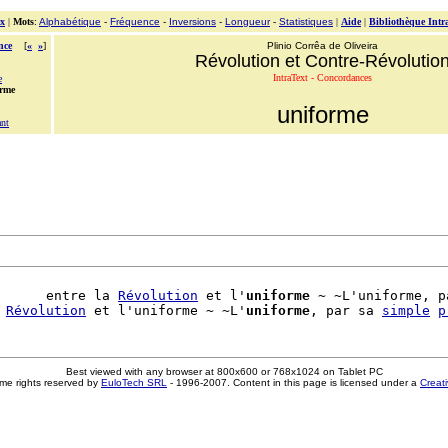
x
|
Mots
:
Alphabétique
-
Fréquence
-
Inversions
-
Longueur
-
Statistiques
|
Aide
|
Bibliothèque Intr
nce
[
«
»
]
Plinio Corrêa de Oliveira
Révolution et Contre-Révolutio
IntraText - Concordances
e
orme
uniforme
ant
      entre la 
Révolution
 et l'
uniforme
 ~ ~L'uniforme, p
 
Révolution
 et l'uniforme ~ ~L'
uniforme
, par sa 
simple
p
Best viewed with any browser at 800x600 or 768x1024 on Tablet PC
me rights reserved by
EuloTech SRL
- 1996-2007. Content in this page is licensed under a
Creat