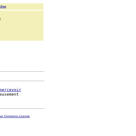
aText
n
percevoir
ive Commons License