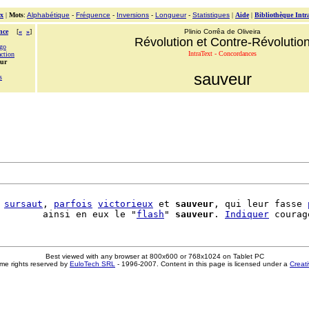
x
|
Mots
:
Alphabétique
-
Fréquence
-
Inversions
-
Longueur
-
Statistiques
|
Aide
|
Bibliothèque Intr
nce
[
«
»
]
Plinio Corrêa de Oliveira
Révolution et Contre-Révolutio
ago
IntraText - Concordances
action
eur
sauveur
s
 
sursaut
, 
parfois
victorieux
 et 
sauveur
, qui leur fasse 
        ainsi en eux le "
flash
" 
sauveur
. 
Indiquer
Best viewed with any browser at 800x600 or 768x1024 on Tablet PC
me rights reserved by
EuloTech SRL
- 1996-2007. Content in this page is licensed under a
Creat