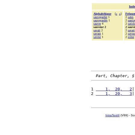
Inde
Alphabétique
[
«
»
]
Fréque
sauvegarder
1
2
sales
sauvegardés
1
2
santi
sauver
4
2
satisf
sauveur 2
2 sauv
savait
2
2
savait
savant
1
2
savon
saveur
1
2
scène
Part, Chapter, §
1 
    1,  20,   2
|
2 
    1,  20,   3
|
IntraText®
(V89) - So