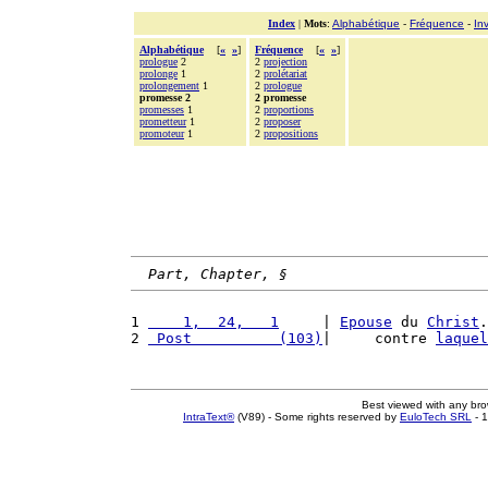
Index
|
Mots
:
Alphabétique
-
Fréquence
-
In
Alphabétique
[
«
»
]
Fréquence
[
«
»
]
prologue
2
2
projection
prolonge
1
2
prolétariat
prolongement
1
2
prologue
promesse 2
2 promesse
promesses
1
2
proportions
prometteur
1
2
proposer
promoteur
1
2
propositions
Part, Chapter, §
1 
    1,  24,   1
     | 
Epouse
 du 
Christ
.
2 
 Post          (103)
|     contre 
laquel
Best viewed with any br
IntraText®
(V89) - Some rights reserved by
EuloTech SRL
- 1