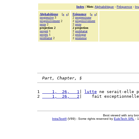
Index
|
Mots
:
Alphabétique
-
Fréquence
-
In
Alphabétique
[
«
»
]
Fréquence
[
«
»
]
progressive
3
2
progressisme
progressivement
2
2
progressivement
proie
2
2
proie
projection 2
2 projection
projeté
1
2
prolétariat
projets
1
2
prologue
prolétariat
2
2
promesse
Part, Chapter, §
1 
    1,  26,   1
| 
lutte
 ne serait-elle p
2 
    1,  26,   2
|    fait exceptionnelle
Best viewed with any br
IntraText®
(V89) - Some rights reserved by
EuloTech SRL
- 1