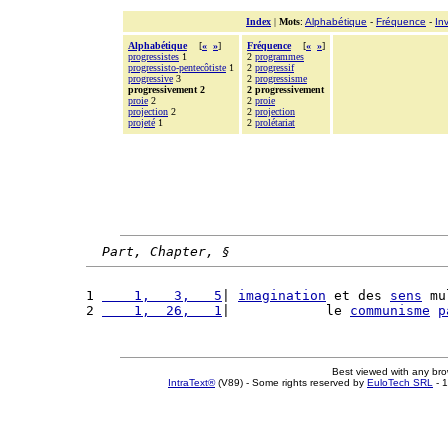
Index
|
Mots
:
Alphabétique
-
Fréquence
-
In
Alphabétique
[
«
»
]
Fréquence
[
«
»
]
progressistes
1
2
programmes
progressisto-pentecôtiste
1
2
progressif
progressive
3
2
progressisme
progressivement 2
2 progressivement
proie
2
2
proie
projection
2
2
projection
projeté
1
2
prolétariat
Part, Chapter, §
1 
    1,   3,   5
| 
imagination
 et des 
sens
 mu
2 
    1,  26,   1
|            le 
communisme
p
Best viewed with any br
IntraText®
(V89) - Some rights reserved by
EuloTech SRL
- 1