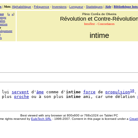
x
|
Mots
:
Alphabétique
-
Fréquence
-
Inversions
-
Longueur
-
Statistiques
|
Aide
|
Bibliothèque Intr
nce
[
«
»
]
Plinio Corrêa de Oliveira
rompu
Révolution et Contre-Révolutio
alles
IntraText - Concordances
ention
e
nsèquement
intime
e
es
10
 lui 
servent
 d'
âme
 comme d'
intime
force
 de 
propulsion
.
 plus 
proche
 ou à son plus 
intime
 ami, car une délation 
Best viewed with any browser at 800x600 or 768x1024 on Tablet PC
me rights reserved by
EuloTech SRL
- 1996-2007. Content in this page is licensed under a
Creat