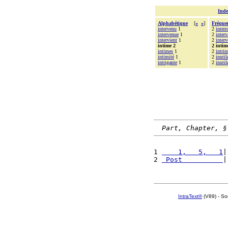
Inde
Alphabétique
[
«
»
]
Fréque
intervenu
1
2
inter
intervenue
1
2
interv
intervient
1
2
interv
intime 2
2 intim
intimes
1
2
intri
intimité
1
2
inutil
intrigante
1
2
inutil
Part, Chapter, §
1 
    1,   5,   1
|
2 
 Post          
|
IntraText®
(V89) - So