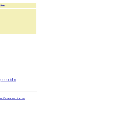
aText
n
 ~ ~

possible
ive Commons License