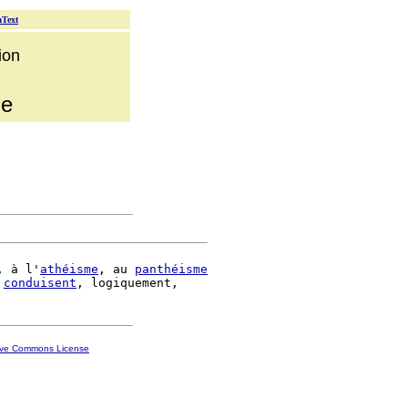
aText
ion
me
, à l'
athéisme
, au 
panthéisme
conduisent
ive Commons License