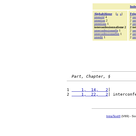
Inde
Alphabétique
[
«
»
]
Fréq
intensité
4
2
int
intention
2
2
int
intentions
1
2
int
interconfessionnalisme 2
2 in
interconfessionnelle
1
2
int
interconfessionnelles
1
2
in
interdit
1
2
int
Part, Chapter, §
1 
    1,  14,   2
|          
2 
    1,  22,   2
| interconf
IntraText®
(V89) - So