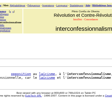
x
|
Mots
:
Alphabétique
-
Fréquence
-
Inversions
-
Longueur
-
Statistiques
|
Aide
|
Bibliothèque Intr
uence
[
«
»
]
Plinio Corrêa de Oliveira
ellignece
Révolution et Contre-Révolut
ense
IntraText - Concordances
ention
terconfessionnalisme
érêts
interconfessionnalis
ternationaux
erprétation
      
opposition
 au 
laïcisme
, à l'
interconfessionnalisme
essionnelle, car le 
laïcisme
 et l'
interconfessionnalisme
Best viewed with any browser at 800x600 or 768x1024 on Tablet PC
me rights reserved by
EuloTech SRL
- 1996-2007. Content in this page is licensed under a
Creat