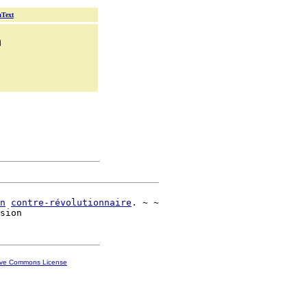
aText
n
n
contre-révolutionnaire
. ~ ~

ive Commons License