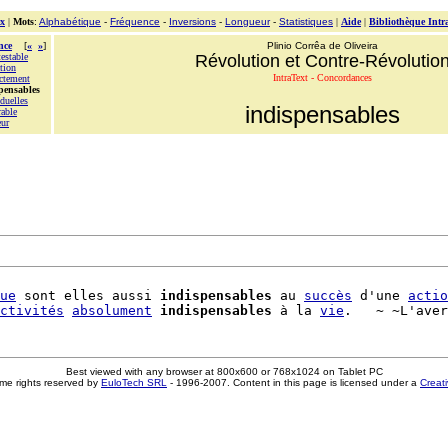
x
|
Mots
:
Alphabétique
-
Fréquence
-
Inversions
-
Longueur
-
Statistiques
|
Aide
|
Bibliothèque Intr
nce
[
«
»
]
Plinio Corrêa de Oliveira
estable
Révolution et Contre-Révolutio
tion
IntraText - Concordances
ectement
pensables
duelles
indispensables
rable
eur
ue
 sont elles aussi 
indispensables
 au 
succès
 d'une 
actio
ctivités
absolument
indispensables
 à la 
vie
Best viewed with any browser at 800x600 or 768x1024 on Tablet PC
me rights reserved by
EuloTech SRL
- 1996-2007. Content in this page is licensed under a
Creat