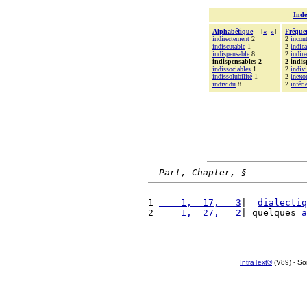
Inde
Alphabétique
[
«
»
]
Fréque
indirectement
2
2
incont
indiscutable
1
2
indica
indispensable
8
2
indir
indispensables 2
2 indis
indissociables
1
2
indivi
indissolubilité
1
2
inexo
individu
8
2
inféri
Part, Chapter, §
1 
    1,  17,   3
|  
dialectiq
2 
    1,  27,   2
| quelques 
a
IntraText®
(V89) - So