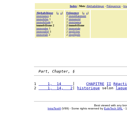
Index
|
Mots
:
Alphabétique
-
Fréquence
-
In
Alphabétique
[
«
»
]
Fréquence
[
«
»
]
imminence
2
2
immédiatement
immobiles
1
2
immensité
immobilisée
1
2
imminence
immobilisme 2
2 immobilisme
immorales
1
2
immortale
immoralité
3
2
implicites
immortale
2
2
imprégnés
Part, Chapter, §
1 
    1,  14     
|     
CHAPITRE
II
Réacti
2 
    1,  14,   2
| 
historique
 selon 
laque
Best viewed with any br
IntraText®
(V89) - Some rights reserved by
EuloTech SRL
- 1