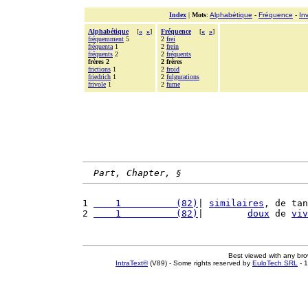
Index
|
Mots
:
Alphabétique
-
Fréquence
-
In
Alphabétique
[
«
»
]
Fréquence
[
«
»
]
fréquemment
5
2
frei
fréquenta
1
2
frein
fréquents
2
2
fréquents
frères 2
2 frères
frictions
1
2
froid
friedrich
1
2
fulgurations
frivole
1
2
fume
Part, Chapter, §
1 
    1          (82)
| 
similaires
, de tan
2 
    1          (82)
|        
doux
 de 
viv
Best viewed with any br
IntraText®
(V89) - Some rights reserved by
EuloTech SRL
- 1