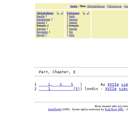
Index
|
Mots
:
Alphabétique
-
Fréquence
-
In
Alphabétique
[
«
»
]
Fréquence
[
«
»
]
franche
2
2
foule
franchement
1
2
fracture
franchir
1
2
franche
françois 2
2 françois
frappant
1
2
frappée
frappantes
1
2
frei
frappée
2
2
frein
Part, Chapter, §
1 
    1,   3,   5
   |        Au 
XVIIe
siè
2 
    1          (5)
| lundis - 
XVIIe
sièc
Best viewed with any br
IntraText®
(V89) - Some rights reserved by
EuloTech SRL
- 1