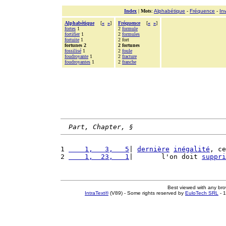
Index
|
Mots
:
Alphabétique
-
Fréquence
-
In
Alphabétique
[
«
»
]
Fréquence
[
«
»
]
fortes
1
2
formule
fortifier
1
2
formules
fortuite
1
2 fort
fortunes 2
2 fortunes
fossilisé
1
2
foule
foudroyante
1
2
fracture
foudroyantes
1
2
franche
Part, Chapter, §
1 
    1,   3,   5
| 
dernière
inégalité
, ce
2 
    1,  23,   1
|       l'on doit 
suppri
Best viewed with any br
IntraText®
(V89) - Some rights reserved by
EuloTech SRL
- 1