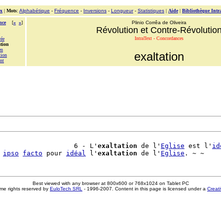
x
|
Mots
:
Alphabétique
-
Fréquence
-
Inversions
-
Longueur
-
Statistiques
|
Aide
|
Bibliothèque Intr
nce
[
«
»
]
Plinio Corrêa de Oliveira
Révolution et Contre-Révolutio
IntraText - Concordances
rée
ation
en
exaltation
tion
nt
                   6 - L'
exaltation
 de l'
Eglise
 est l'
id
 
ipso
facto
 pour 
idéal
 l'
exaltation
 de l'
Eglise
Best viewed with any browser at 800x600 or 768x1024 on Tablet PC
me rights reserved by
EuloTech SRL
- 1996-2007. Content in this page is licensed under a
Creat