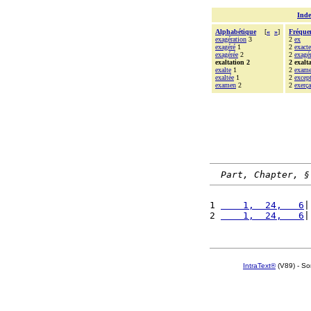
Inde
Alphabétique
[
«
»
]
Fréque
exagération
3
2
ex
exagéré
1
2
exacte
exagérée
2
2
exagé
exaltation 2
2 exalt
exalte
1
2
exam
exaltée
1
2
excep
examen
2
2
exerça
Part, Chapter, §
1 
    1,  24,   6
|
2 
    1,  24,   6
|
IntraText®
(V89) - So