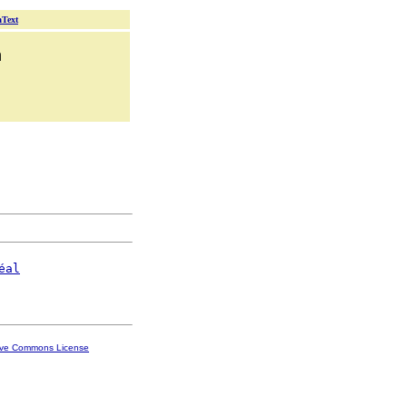
aText
n
éal
ive Commons License