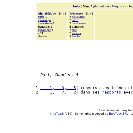
Index
|
Mots
:
Alphabétique
-
Fréquence
-
In
Alphabétique
[
«
»
]
Fréquence
[
«
»
]
durée
3
2
douloureux
dynamique
5
2
doux
dynamisme
8
2
durablement
dynasties 2
2 dynasties
dynastique
1
2
ecce
e 14
2
ecclesia
ébauche
1
2
écoulés
Part, Chapter, §
1 
    1,   3,   5
| renversa les trônes et
2 
    1,   7,   2
| dans ses 
rapports
 avec
Best viewed with any br
IntraText®
(V89) - Some rights reserved by
EuloTech SRL
- 1