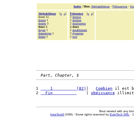
Index
|
Mots
:
Alphabétique
-
Fréquence
-
In
Alphabétique
[
«
»
]
Fréquence
[
«
»
]
doute 15
2
donoso
douter
1
2
douleur
doutes
3
2
douloureux
doux 2
2 doux
doyen
1
2
durablement
dramatique
1
2
dynasties
drame
1
2
ecce
Part, Chapter, §
1 
    1          (82)
|   
Combien
 il est b
2 
  Fin          
    | 
obéissance
 illimit
Best viewed with any br
IntraText®
(V89) - Some rights reserved by
EuloTech SRL
- 1