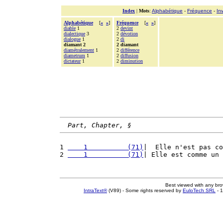
Index
|
Mots
:
Alphabétique
-
Fréquence
-
In
Alphabétique
[
«
»
]
Fréquence
[
«
»
]
diable
1
2
devint
dialectique
3
2
dévotion
dialogue
1
2
di
diamant 2
2 diamant
diamétralement
1
2
différence
diametrum
1
2
diffusion
dictateur
1
2
diminution
Part, Chapter, §
1 
    1          (71)
|  Elle n'est pas co
2 
    1          (71)
| Elle est comme un 
Best viewed with any br
IntraText®
(V89) - Some rights reserved by
EuloTech SRL
- 1