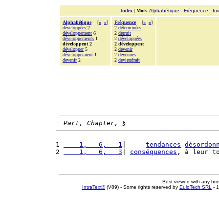
Index
|
Mots
:
Alphabétique
-
Fréquence
-
In
Alphabétique
[
«
»
]
Fréquence
[
«
»
]
développées
2
2
déterminées
développement
6
2
détruit
développements
1
2
développées
développent 2
2 développent
développer
5
2
devenir
développeraient
1
2
devenues
devenir
2
2
deviendrait
Part, Chapter, §
1 
    1,   6,   1
|     
tendances
désordon
2 
    1,   6,   3
| 
conséquences
, à leur t
Best viewed with any br
IntraText®
(V89) - Some rights reserved by
EuloTech SRL
- 1