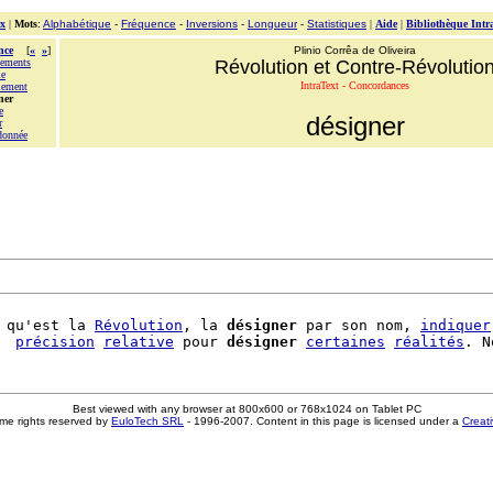
x
|
Mots
:
Alphabétique
-
Fréquence
-
Inversions
-
Longueur
-
Statistiques
|
Aide
|
Bibliothèque Intr
nce
[
«
»
]
Plinio Corrêa de Oliveira
lements
Révolution et Contre-Révolutio
le
IntraText - Concordances
lement
ner
e
désigner
r
donnée
 qu'est la 
Révolution
, la 
désigner
 par son nom, 
indiquer
  
précision
relative
 pour 
désigner
certaines
réalités
Best viewed with any browser at 800x600 or 768x1024 on Tablet PC
me rights reserved by
EuloTech SRL
- 1996-2007. Content in this page is licensed under a
Creat