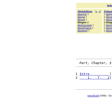
Inde
Alphabétique
[
«
»
]
Fréque
désespoir
1
2
dérèg
désigne
1
2
dérou
désigné
1
2
dérou
désigner 2
2 désig
désillusionnés
1
2
désiré
désintégration
1
2
désire
désintégré
1
2
désor
Part, Chapter, §
1 
Intro          
|
2 
    1,   7,   2
|
IntraText®
(V89) - So