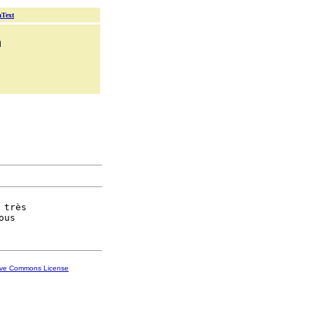
aText
n
 très

ive Commons License