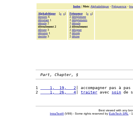
Index
|
Mots
:
Alphabétique
-
Fréquence
-
In
Alphabétique
[
«
»
]
Fréquence
[
«
»
]
derniers
6
2
dérèglement
déroulant
1
2
dérèglements
déroule
2
2
déroule
déroulement 2
2 déroulement
déroute
3
2
désigner
déroutes
1
2
désirée
derrière
3
2
désirer
Part, Chapter, §
1 
    1,  19,   2
| accompagner pas à pas 
2 
    1,  26,   4
| 
traiter
 avec 
soin
 de s
Best viewed with any br
IntraText®
(V89) - Some rights reserved by
EuloTech SRL
- 1