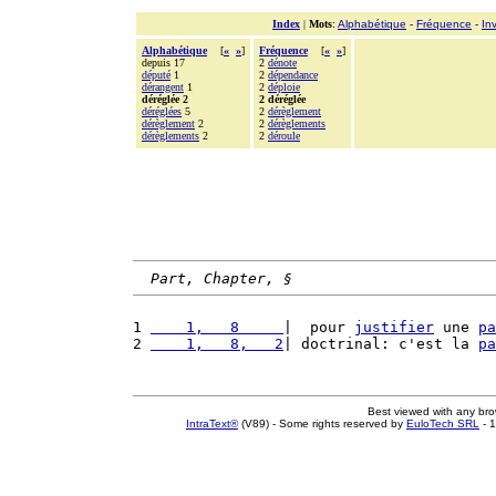
Index
|
Mots
:
Alphabétique
-
Fréquence
-
In
Alphabétique
[
«
»
]
Fréquence
[
«
»
]
depuis 17
2
dénote
député
1
2
dépendance
dérangent
1
2
déploie
déréglée 2
2 déréglée
déréglées
5
2
dérèglement
dérèglement
2
2
dérèglements
dérèglements
2
2
déroule
Part, Chapter, §
1 
    1,   8     
|  pour 
justifier
 une 
pa
2 
    1,   8,   2
| doctrinal: c'est la 
pa
Best viewed with any br
IntraText®
(V89) - Some rights reserved by
EuloTech SRL
- 1