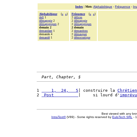
Index
|
Mots
:
Alphabétique
-
Fréquence
-
In
Alphabétique
[
«
»
]
Fréquence
[
«
»
]
dell
1
2
délices
démagogie
2
2
démagogie
démagogiques
2
2
démagogiques
demain 2
2 demain
demandant
1
2
demandons
demande 4
2
démasquer
demandé
1
2
démocratique
Part, Chapter, §
1 
    1,  24,   5
| construire la 
Chrétien
2 
 Post          
|     si lourd d'
imprévu
Best viewed with any br
IntraText®
(V89) - Some rights reserved by
EuloTech SRL
- 1