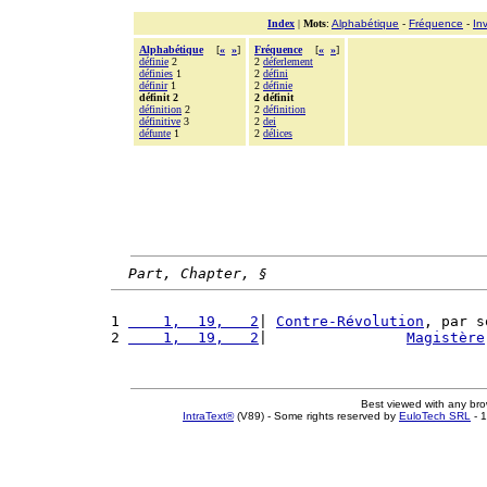
Index
|
Mots
:
Alphabétique
-
Fréquence
-
In
Alphabétique
[
«
»
]
Fréquence
[
«
»
]
définie
2
2
déferlement
définies
1
2
défini
définir
1
2
définie
définit 2
2 définit
définition
2
2
définition
définitive
3
2
dei
défunte
1
2
délices
Part, Chapter, §
1 
    1,  19,   2
| 
Contre-Révolution
, par s
2 
    1,  19,   2
|                
Magistère
Best viewed with any br
IntraText®
(V89) - Some rights reserved by
EuloTech SRL
- 1