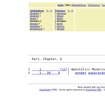
Index
|
Mots
:
Alphabétique
-
Fréquence
-
In
Alphabétique
[
«
»
]
Fréquence
[
«
»
]
décadence
5
2
dangereux
décadente
1
2
débâcle
déceler
1
2
débuté
décembre 2
2 décembre
décennie
3
2
décidé
déchaînées
3
2
décisive
déchaînement
1
2
déclarait
Part, Chapter, §
1 
    1          (12)
| Apostolici Muneris
2 
    1,  26,   4
    |   
années
auparavan
Best viewed with any br
IntraText®
(V89) - Some rights reserved by
EuloTech SRL
- 1