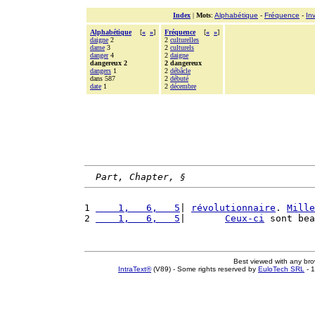
Index
|
Mots
:
Alphabétique
-
Fréquence
-
In
Alphabétique
[
«
»
]
Fréquence
[
«
»
]
daigne
2
2
culturelles
dame
3
2
culturels
danger
4
2
daigne
dangereux 2
2 dangereux
dangers
1
2
débâcle
dans 587
2
débuté
date
1
2
décembre
Part, Chapter, §
1 
    1,   6,   5
| 
révolutionnaire
. 
Mille
2 
    1,   6,   5
|       
Ceux-ci
 sont bea
Best viewed with any br
IntraText®
(V89) - Some rights reserved by
EuloTech SRL
- 1