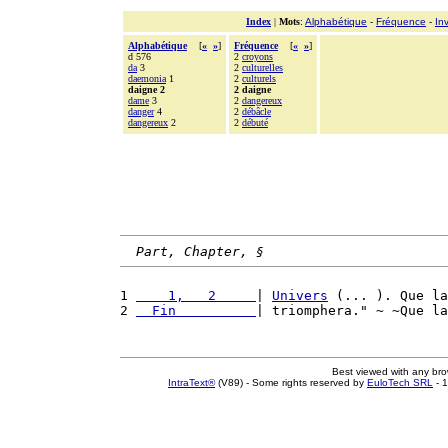
Index
|
Mots
:
Alphabétique
-
Fréquence
-
In
Alphabétique
[
«
»
]
Fréquence
[
«
»
]
d 576
2
croyons
da
3
2
culturelles
daemonia
1
2
culturels
daigne 2
2 daigne
dame
3
2
dangereux
danger
4
2
débâcle
dangereux
2
2
débuté
Part, Chapter, §
1 
    1,   2     
| 
Univers
 (... ). Que la
2 
  Fin          
| triomphera." ~ ~Que la
Best viewed with any br
IntraText®
(V89) - Some rights reserved by
EuloTech SRL
- 1