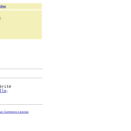
aText
n
érité

lle
ive Commons License