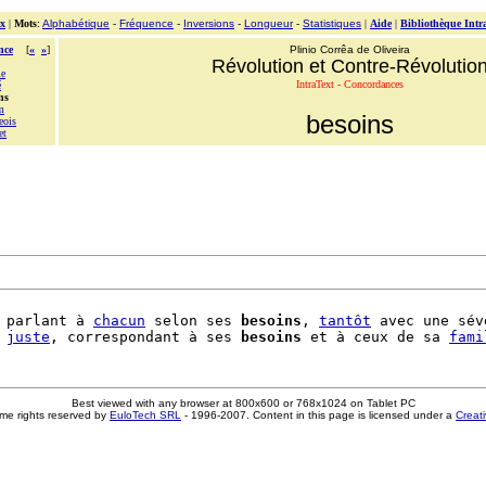
x
|
Mots
:
Alphabétique
-
Fréquence
-
Inversions
-
Longueur
-
Statistiques
|
Aide
|
Bibliothèque Intr
nce
[
«
»
]
Plinio Corrêa de Oliveira
Révolution et Contre-Révolutio
le
IntraText - Concordances
é
ns
m
besoins
eois
et
 parlant à 
chacun
 selon ses 
besoins
, 
tantôt
 avec une sév
 
juste
, correspondant à ses 
besoins
 et à ceux de sa 
fami
Best viewed with any browser at 800x600 or 768x1024 on Tablet PC
me rights reserved by
EuloTech SRL
- 1996-2007. Content in this page is licensed under a
Creat