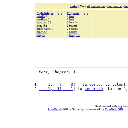
Index
|
Mots
:
Alphabétique
-
Fréquence
-
In
Alphabétique
[
«
»
]
Fréquence
[
«
»
]
bataille
2
2
base
bataillent
1
2
basé
beaucoup 23
2
bataille
beauté 2
2 beauté
bénéficiaires
1
2
besoins
bénéficié
1
2
bonum
bergers
1
2
bourgeois
Part, Chapter, §
1 
    1,   7,   3
|   la 
vertu
, le talent,
2 
    1,  11,   1
| la 
sécurité
, la santé,
Best viewed with any br
IntraText®
(V89) - Some rights reserved by
EuloTech SRL
- 1