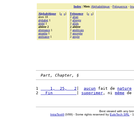
Index
|
Mots
:
Alphabétique
-
Fréquence
-
In
Alphabétique
[
«
»
]
Fréquence
[
«
»
]
alors 18
2
allait
alphabet
1
2
allergie
altéré
1
2
alliés
altérer 2
2 altérer
alternance
1
2
américain
amanha
1
2
amorphe
ambiance
1
2
ample
Part, Chapter, §
1 
    1,  25,   2
|  
aucun
 fait de 
nature
 
2 
  Fin          
| 
supprimer
, ni 
même
 de 
Best viewed with any br
IntraText®
(V89) - Some rights reserved by
EuloTech SRL
- 1