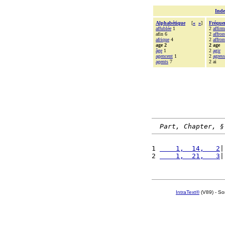
Inde
Alphabétique
[
«
»
]
Fréque
affublée
1
2
affirm
afin 6
2
affro
afrique
4
2
affron
age 2
2 age
âge
1
2
agir
agencent
1
2
agres
agents
7
2 ai
Part, Chapter, §
1 
    1,  14,   2
|
2 
    1,  21,   3
|
IntraText®
(V89) - So