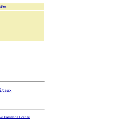
aText
n
itaux
ive Commons License