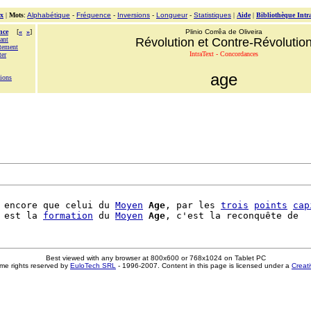
x
|
Mots
:
Alphabétique
-
Fréquence
-
Inversions
-
Longueur
-
Statistiques
|
Aide
|
Bibliothèque Intr
nce
[
«
»
]
Plinio Corrêa de Oliveira
ant
Révolution et Contre-Révolutio
ntement
IntraText - Concordances
ter
age
sions
 encore que celui du 
Moyen
Age
, par les 
trois
points
cap
 est la 
formation
 du 
Moyen
Age
Best viewed with any browser at 800x600 or 768x1024 on Tablet PC
me rights reserved by
EuloTech SRL
- 1996-2007. Content in this page is licensed under a
Creat