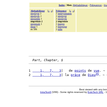
Index
|
Mots
:
Alphabétique
-
Fréquence
-
In
Alphabétique
[
«
»
]
Fréquence
[
«
»
]
employer
2
2
embryonnaires
employés
2
2
employer
emportées
1
2
employés
empreinte 2
2 empreinte
empressés
1
2
énergie
émue
1
2
énergique
en 506
2
enfer
Part, Chapter, §
1 
    1,   7,   3
|   de 
points
 de 
vue
. ~ 
35
2 
    1,   7,   3
| la 
grâce
 de 
Dieu
. ~ 
Best viewed with any br
IntraText®
(V89) - Some rights reserved by
EuloTech SRL
- 1