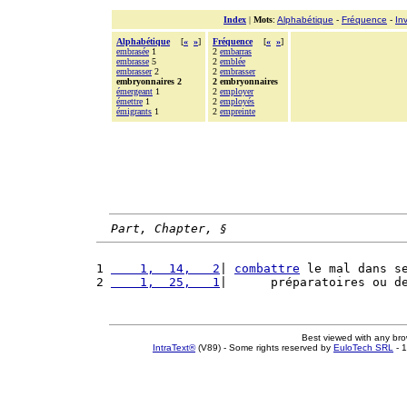
Index
|
Mots
:
Alphabétique
-
Fréquence
-
In
Alphabétique
[
«
»
]
Fréquence
[
«
»
]
embrasée
1
2
embarras
embrasse
5
2
emblée
embrasser
2
2
embrasser
embryonnaires 2
2 embryonnaires
émergeant
1
2
employer
émettre
1
2
employés
émigrants
1
2
empreinte
Part, Chapter, §
1 
    1,  14,   2
| 
combattre
 le mal dans s
2 
    1,  25,   1
|      préparatoires ou d
Best viewed with any br
IntraText®
(V89) - Some rights reserved by
EuloTech SRL
- 1