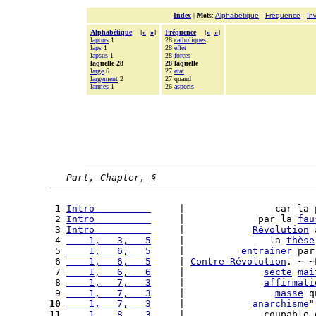
Index
|
Mots
:
Alphabétique
-
Fréquence
-
In
Alphabétique
[
«
»
]
Fréquence
[
«
»
]
lapons
1
28
catholiques
laps
1
28
effet
lapsus
1
28
forces
laquelle 28
28 laquelle
large
6
27
etat
largement
2
27 quand
larmes
1
26
aspects
Part, Chapter, §
 1 
Intro          
     |                car la 
 2 
Intro          
     |             par la 
fau
 3 
Intro          
     |            
Révolution
 
 4 
    1,   3,   5
     |               la 
thèse
 5 
    1,   6,   5
     |          
entraîner
 par
 6 
    1,   6,   5
     | 
Contre-Révolution
. ~ ~
 7 
    1,   6,   6
     |              
secte
maî
 8 
    1,   7,   3
     |              
affirmati
 9 
    1,   7,   3
     |                
masse
 q
10
    1,   7,   3
     |            
anarchisme
"
11 
    1,   8,   3
     |              coupable 