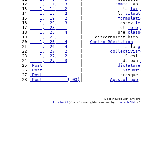
12 
    1,  11,   3
     |             
homme
: voi
13 
    1,  14,   2
     |                la 
loi
14 
    1,  15,   2
     |              la 
situat
15 
    1,  19,   2
     |              
formulati
16 
    1,  20,   3
     |               assez 
le
17 
    1,  23,   1
     |               et 
même
18 
    1,  23,   4
     |              une 
class
19 
    1,  26,   1
     |     discernaient bien 
20
    1,  26,   4
     |   
Contre-Révolution
 ~ 
21 
    1,  26,   4
     |                 à la 
g
22 
    1,  27,   2
     |           
collectivism
23 
    1,  27,   2
     |                 C'est 
24 
    1,  27,   3
     |                du bon 
25 
 Post          
     |              
dictature
26 
 Post          
     |                
Situati
27 
 Post          
     |               presque 
28 
 Post          (103)
|           
Apostolique
,
Best viewed with any br
IntraText®
(V89) - Some rights reserved by
EuloTech SRL
- 1