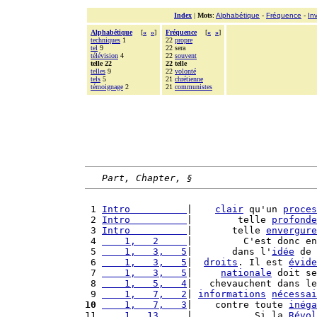
Index
|
Mots
:
Alphabétique
-
Fréquence
-
In
Alphabétique
[
«
»
]
Fréquence
[
«
»
]
techniques
1
22
propre
tel
9
22 sera
télévision
4
22
souvent
telle 22
22 telle
telles
9
22
volonté
tels
5
21
chrétienne
témoignage
2
21
communistes
Part, Chapter, §
 1 
Intro          
|    
clair
 qu'un 
proces
 2 
Intro          
|        telle 
profonde
 3 
Intro          
|       telle 
envergure
 4 
    1,   2     
|         C'est donc en
 5 
    1,   3,   5
|       dans l'
idée
 de 
 6 
    1,   3,   5
|  
droits
. Il est 
évide
 7 
    1,   3,   5
|     
nationale
 doit se
 8 
    1,   5,   4
|   chevauchent dans le
 9 
    1,   7,   2
| 
informations
nécessai
10
    1,   7,   3
|    contre toute 
inéga
11 
    1,  13     
|           Si la 
Révol