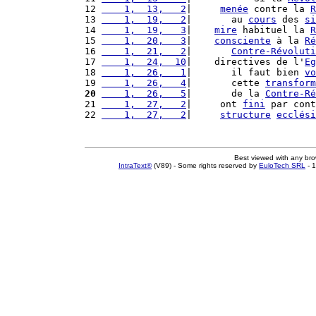
12 
    1,  13,   2
|     
menée
 contre la 
R
13 
    1,  19,   2
|       au 
cours
 des 
si
14 
    1,  19,   3
|    
mire
 habituel la 
R
15 
    1,  20,   3
|    
consciente
 à la 
Ré
16 
    1,  21,   2
|       
Contre-Révoluti
17 
    1,  24,  10
|    directives de l'
Eg
18 
    1,  26,   1
|       il faut bien 
vo
19 
    1,  26,   4
|       cette 
transform
20
    1,  26,   5
|       de la 
Contre-Ré
21 
    1,  27,   2
|     ont 
fini
 par cont
22 
    1,  27,   2
|     
structure
ecclési
Best viewed with any br
IntraText®
(V89) - Some rights reserved by
EuloTech SRL
- 1