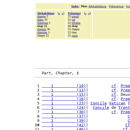
Index
|
Mots
:
Alphabétique
-
Fréquence
-
In
Alphabétique
[
«
»
]
Fréquence
[
«
»
]
changer
2
23
travail
chaos
10
22
cas
chaotique
1
22
certains
chap 22
22 chap
chapitre
36
22 chaque
chapitres
1
22 chez
chaque 22
22
cours
Part, Chapter, §
 1 
    1          (10)
|          
cf
. 
Prem
 2 
    1          (13)
|          
cf
. 
Prem
 3 
    1          (15)
|          
cf
. Deux
 4 
    1          (16)
|          
cf
. 
Prem
 5 
    1          (23)
| 
Concile
Vatican
 I
 6 
    1          (24)
|  
Concile
 de 
Trent
 7 
    1          (30)
|          
cf
. 
Prem
 8 
    1          (37)
|                 
C
 9 
    1          (39)
|                 
C
10
    1          (42)
|                
Cf
11 
    1          (46)
|               
Cf
.