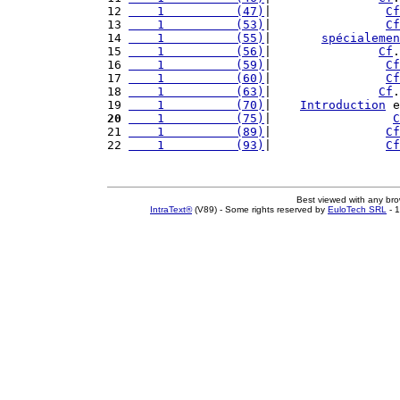
12 
    1          (47)
|                
Cf
13 
    1          (53)
|                
Cf
14 
    1          (55)
|       
spécialemen
15 
    1          (56)
|               
Cf
.
16 
    1          (59)
|                
Cf
17 
    1          (60)
|                
Cf
18 
    1          (63)
|               
Cf
.
19 
    1          (70)
|    
Introduction
 e
20
    1          (75)
|                 
C
21 
    1          (89)
|                
Cf
22 
    1          (93)
|                
Cf
Best viewed with any br
IntraText®
(V89) - Some rights reserved by
EuloTech SRL
- 1