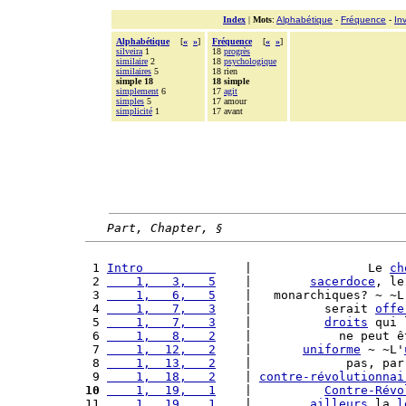
Index
|
Mots
:
Alphabétique
-
Fréquence
-
In
Alphabétique
[
«
»
]
Fréquence
[
«
»
]
silveira
1
18
progrès
similaire
2
18
psychologique
similaires
5
18 rien
simple 18
18 simple
simplement
6
17
agit
simples
5
17 amour
simplicité
1
17 avant
Part, Chapter, §
 1 
Intro          
    |                Le 
ch
 2 
    1,   3,   5
    |        
sacerdoce
, le
 3 
    1,   6,   5
    |   monarchiques? ~ ~L
 4 
    1,   7,   3
    |          serait 
offe
 5 
    1,   7,   3
    |          
droits
 qui 
 6 
    1,   8,   2
    |            ne peut ê
 7 
    1,  12,   2
    |       
uniforme
 ~ ~L'
 8 
    1,  13,   2
    |             pas, par
 9 
    1,  18,   2
    | 
contre-révolutionnai
10
    1,  19,   1
    |          
Contre-Révo
11 
    1,  19,   1
    |        
ailleurs
 la 
l