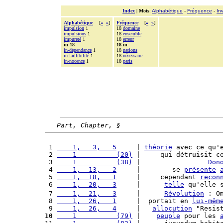
Index
|
Mots
:
Alphabétique
-
Fréquence
-
In
Alphabétique
[
«
»
]
Fréquence
[
«
»
]
impulsion
1
18
domaine
impulsions
1
18
ensemble
impureté
1
18
erreur
in 18
18 in
in-dépendance
1
18
nations
in-faillibilité
1
18
nécessaire
in-nocence
1
18
paris
Part, Chapter, §
 1 
    1,   3,   5
     | 
théorie
 avec ce qu'
 2 
    1          (20)
 |     qui détruisit c
 3 
    1          (38)
 |                 
Don
 4 
    1,  13,   2
     |        se 
présente
 5 
    1,  18,   1
     |     cependant 
recon
 6 
    1,  20,   3
     |      
telle
 qu'elle 
 7 
    1,  21,   3
     |      
Révolution
 : O
 8 
    1,  26,   1
     |  portait en 
lui-mêm
 9 
    1,  26,   4
     |   
allocution
 "Resis
10
    1          (79)
 |    
peuple
 pour les 