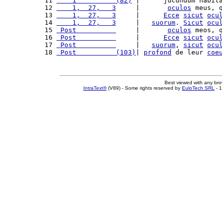
11 
    1          (82)
 |      jucundum habit
12 
    1,  27,   3
     |       
oculos
 meus, 
13 
    1,  27,   3
     |      
Ecce
sicut
ocu
14 
    1,  27,   3
     |   
suorum
. 
Sicut
ocu
15 
 Post          
     |       
oculos
 meos, 
16 
 Post          
     |      
Ecce
sicut
ocu
17 
 Post          
     |   
suorum
, 
sicut
ocu
18 
 Post          (103)
| 
profond
 de leur 
coe
Best viewed with any br
IntraText®
(V89) - Some rights reserved by
EuloTech SRL
- 1