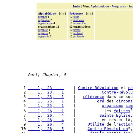
Index
|
Mots
:
Alphabétique
-
Fréquence
-
In
Alphabétique
[
«
»
]
Fréquence
[
«
»
]
organes
1
12
jours
organique
2
12
manières
organisation
4
12
monarchie
organisations 12
12 organisations
organise
1
12
presse
organisé
1
12
profond
organisée
3
12
profonde
Part, Chapter, §
 1 
    1,  23     
    | 
Contre-Révolution
 et 
ce
 2 
    1,  23,   1
    |           
Contre-Révolu
 3 
    1,  23,   1
    |   
référence
 dans ce sou
 4 
    1,  25,   1
    |         
gré
 des 
circons
 5 
    1,  25,   1
    |           
organisme
sim
7
 6 
    1,  26,   1
    |            les 
églises
 7 
    1,  26,   4
    |          
Sainte
Eglise
,
 8 
    1,  26,   4
    |           en rester là,
 9 
    1,  26,   4
    |     
Utilité
 de l'
action
10
    1,  26,   5
    |     
Contre-Révolution
",