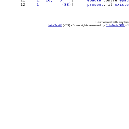
11 
    1,  26,   5
    |      
épaule
 contre 
épau
12 
    1          (88)
|      
présent
, il 
existe
Best viewed with any br
IntraText®
(V89) - Some rights reserved by
EuloTech SRL
- 1