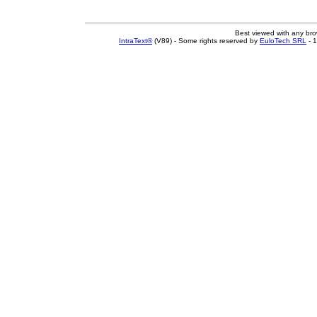
Best viewed with any br
IntraText®
(V89) - Some rights reserved by
EuloTech SRL
- 1