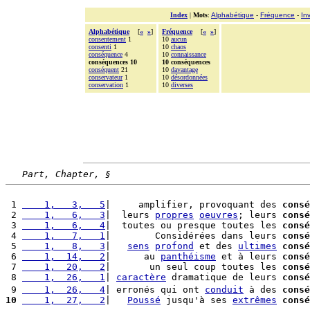
Index
|
Mots
:
Alphabétique
-
Fréquence
-
In
Alphabétique
[
«
»
]
Fréquence
[
«
»
]
consentement
1
10
aucun
consenti
1
10
chaos
conséquence
4
10
connaissance
conséquences 10
10 conséquences
conséquent
21
10
davantage
conservateur
1
10
désordonnées
conservation
1
10
diverses
Part, Chapter, §
 1 
    1,   3,   5
|     amplifier, provoquant des 
consé
 2 
    1,   6,   3
|  leurs 
propres
oeuvres
; leurs 
consé
 3 
    1,   6,   4
|  toutes ou presque toutes les 
consé
 4 
    1,   7,   1
|        Considérées dans leurs 
consé
 5 
    1,   8,   3
|   
sens
profond
 et des 
ultimes
consé
 6 
    1,  14,   2
|      au 
panthéisme
 et à leurs 
consé
 7 
    1,  20,   2
|       un seul coup toutes les 
consé
 8 
    1,  26,   1
| 
caractère
 dramatique de leurs 
consé
 9 
    1,  26,   4
| erronés qui ont 
conduit
 à des 
consé
10
    1,  27,   2
|   
Poussé
 jusqu'à ses 
extrêmes
consé