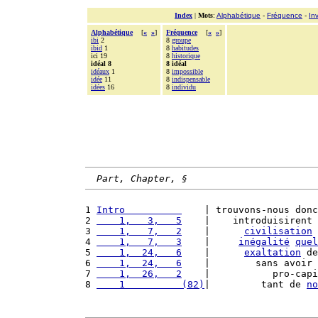
Index
|
Mots
:
Alphabétique
-
Fréquence
-
In
Alphabétique
[
«
»
]
Fréquence
[
«
»
]
ibi
2
8
groupe
ibid
1
8
habitudes
ici 19
8
historique
idéal 8
8 idéal
idéaux
1
8
impossible
idée
11
8
indispensable
idées
16
8
individu
Part, Chapter, §
1 
Intro          
    | trouvons-nous donc
2 
    1,   3,   5
    |    introduisirent 
3 
    1,   7,   2
    |      
civilisation
4 
    1,   7,   3
    |     
inégalité
quel
5 
    1,  24,   6
    |      
exaltation
 de
6 
    1,  24,   6
    |        sans avoir 
7 
    1,  26,   2
    |           pro-capi
8 
    1          (82)
|         tant de 
no