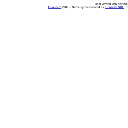
Best viewed with any br
IntraText®
(V89) - Some rights reserved by
EuloTech SRL
- 1