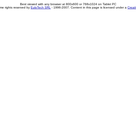
Best viewed with any browser at 800x600 or 768x1024 on Tablet PC
me rights reserved by
EuloTech SRL
- 1996-2007. Content in this page is licensed under a
Creat