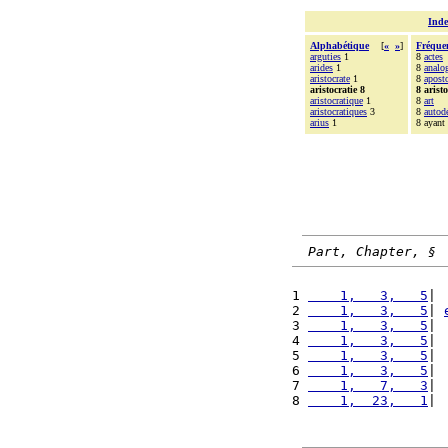
Inde
Alphabétique
[
«
»
]
Fréque
arguties
1
8
actes
arides
1
8
analo
aristocrate
1
8
apost
aristocratie 8
8 aristo
aristocratique
1
8
art
aristocratiques
3
8
autod
arius
1
8 ayant
Part, Chapter, §
1 
    1,   3,   5
| 
2 
    1,   3,   5
| 
3 
    1,   3,   5
| 
4 
    1,   3,   5
| 
5 
    1,   3,   5
| 
6 
    1,   3,   5
| 
7 
    1,   7,   3
| 
8 
    1,  23,   1
| 