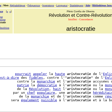
x
|
Mots
:
Alphabétique
-
Fréquence
-
Inversions
-
Longueur
-
Statistiques
|
Aide
|
Bibliothèque Intr
nce
[
«
»
]
Plinio Corrêa de Oliveira
Révolution et Contre-Révolutio
gue
IntraText - Concordances
olique
cratie
aristocratie
émolition
        
pourrait
appeler
 la 
haute
aristocratie
 de l'
Egli
est-à-dire
 des 
fidèles
, contre l'"
aristocratie
" de l'
Egl
         contre la 
monarchie
 et l'
aristocratie
 accusées 
         
patrie
 la 
démocratie
 à l'
aristocratie
 ou la 
mon
         de la 
Révolution
, 
hait
 l'
aristocratie
 ou la 
mon
       par un 
chef
populaire
, une 
aristocratie
héréditai
          de la 
monarchie
 et de l'
aristocratie
 comme 
rég
      sera 
également
nuisible
 à l'
aristocratie