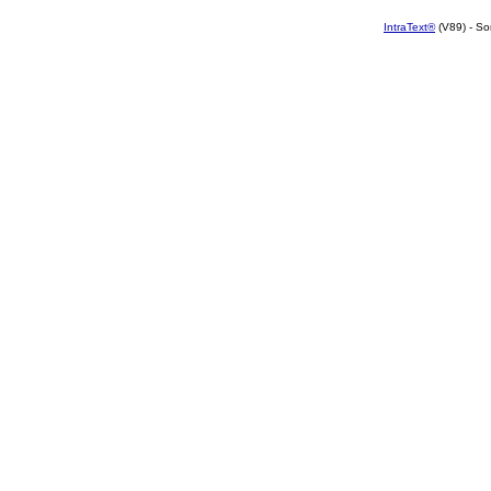
IntraText®
(V89) - So