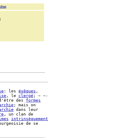
aText
n
se
: les 
évêques
,

ise
, le 
clergé
; ~ ~-

d'être des 
formes
archie
; mais on

archie
 dans leur

re
, un clan de

imes
intrinsèquement