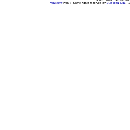
IntraText®
(V89) - Some rights reserved by
EuloTech SRL
- 1