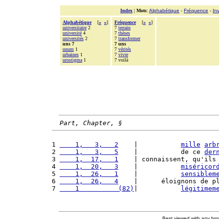
Index
|
Mots
:
Alphabétique
-
Fréquence
-
In
Alphabétique
[
«
»
]
Fréquence
[
«
»
]
universitaire
2
7
terrain
université
4
7
thèses
universités
2
7
transformer
uns 7
7 uns
unum
1
7
vérités
urbaines
1
7
vivre
urostigma
1
7 voilà
Part, Chapter, §
1 
    1,   3,   2
    |           
mille
arb
2 
    1,   3,   5
    |           de ce 
der
3 
    1,  17,   1
    | connaissent, qu'ils
4 
    1,  20,   3
    |           
miséricor
5 
    1,  26,   1
    |           
sensiblem
6 
    1,  26,   4
    |      éloignons de p
7 
    1          (82)
|           
légitimem
Best viewed with any br