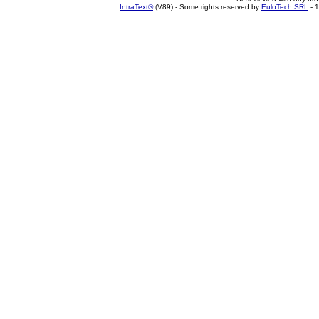
IntraText®
(V89) - Some rights reserved by
EuloTech SRL
- 1