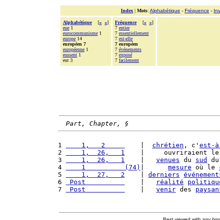
Index
|
Mots
:
Alphabétique
-
Fréquence
-
In
Alphabétique
[
«
»
]
Fréquence
[
«
»
]
eue
1
7
entier
eurocommunisme
1
7
essentiellement
europe
14
7
est-elle
européen 7
7 européen
européenne
1
7
événements
eussent
1
7
exposé
eut 3
7
facilement
Part, Chapter, §
1 
    1,   2     
    |  
chrétien
, c'
est-à
2 
    1,  26,   1
    |     ouvriraient le
3 
    1,  26,   1
    |   
venues
 du 
sud
 du
4 
    1          (74)
|      
mesure
 où le 
5 
    1,  27,   2
    | 
derniers
événement
6 
 Post          
    |   
réalité
politiqu
7 
 Post          
    |   
venir
 des 
paysan
Best viewed with any br