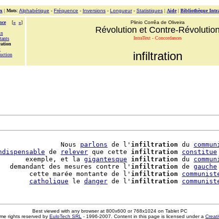
x
|
Mots
:
Alphabétique
-
Fréquence
-
Inversions
-
Longueur
-
Statistiques
|
Aide
|
Bibliothèque Intr
nce
[
«
»
]
Plinio Corrêa de Oliveira
Révolution et Contre-Révolutio
in
IntraText - Concordances
tants
ration
t
infiltration
duction
                Nous 
parlons
 de l'
infiltration
 du 
commun
ndispensable
 de 
relever
 que cette 
infiltration
constitue
       exemple, et la 
gigantesque
infiltration
 du 
commun
   demandant des mesures contre l'
infiltration
 de 
gauche
        cette marée montante de l'
infiltration
communist
        
catholique
 le 
danger
 de l'
infiltration
communist
Best viewed with any browser at 800x600 or 768x1024 on Tablet PC
me rights reserved by
EuloTech SRL
- 1996-2007. Content in this page is licensed under a
Creat