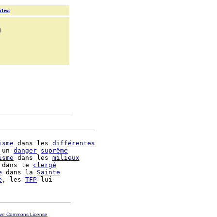
aText
n
isme
 dans les 
différentes
 un 
danger
suprême
isme
 dans les 
milieux
 dans le 
clergé
e
 dans la 
Sainte
e
, les 
TFP
ive Commons License