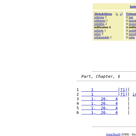
Inde
Alphabétique
[
«
»
]
Fréque
inférieur
2
6
hait
inférieure
1
6
huma
infidèles
2
6
impor
infiltration 6
6 infilt
infiltrés
1
6
intérê
infini
3
6
intro
inflammable
1
6
italie
Part, Chapter, §
1 
    1          (71)
|  
2 
    1          (71)
| 
i
3 
    1,  26,   4
    |  
4 
    1,  26,   4
    |  
5 
    1,  26,   4
    |  
6 
    1,  26,   4
    |  
IntraText®
(V89) - So