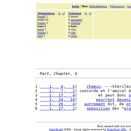
Index
|
Mots
:
Alphabétique
-
Fréquence
-
In
Alphabétique
[
«
»
]
Fréquence
[
«
»
]
bonald
1
6 autour
bonne 20
6
autrement
bonnes
5
6
aventure
bons 6
6 bons
bonté
1
6 cinq
bonum
2
6
clair
bord
1
6
coeur
Part, Chapter, §
1 
    1,   6,   5
|    
chemin
. ~ ~Stérile
2 
    1,   7,   1
| concorde et l'amical é
3 
    1,  17,   4
|         et peut donc 
o
4 
    1,  24,  10
|        
pourront
deveni
5 
    1,  26,   4
|   
autrement
 dit, de 
pr
6 
    1,  27,   2
|    
opposition
 des "
pro
Best viewed with any br
IntraText®
(V89) - Some rights reserved by
EuloTech SRL
- 1